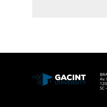
BRA
Av. 
120
SC 