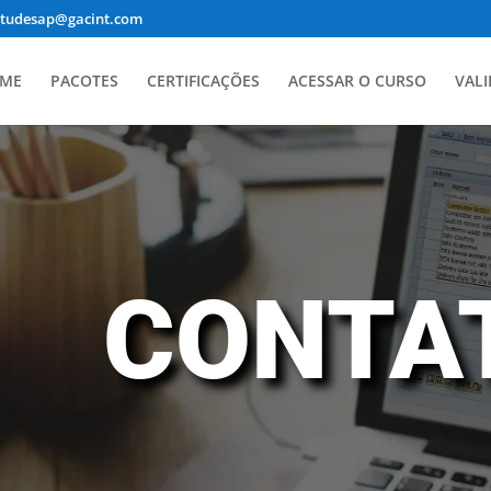
studesap@gacint.com
ME
PACOTES
CERTIFICAÇÕES
ACESSAR O CURSO
VALI
CONTA