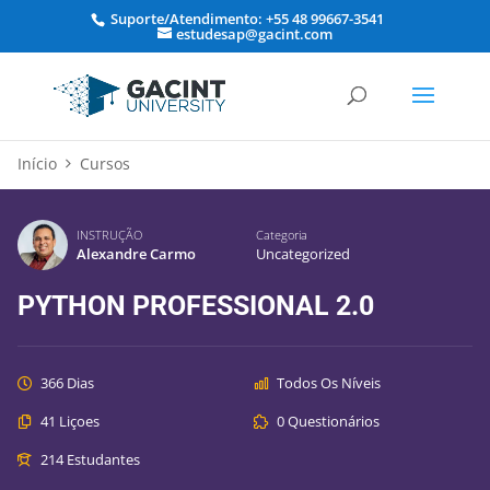
Suporte/Atendimento: +55 48 99667-3541
estudesap@gacint.com
Início
Cursos
INSTRUÇÃO
Categoria
Alexandre Carmo
Uncategorized
PYTHON PROFESSIONAL 2.0
366 Dias
Todos Os Níveis
41 Liçoes
0 Questionários
214 Estudantes