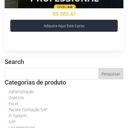
R$ 989.47
Adquira Aqui Este Curso
Search
Categorias de produto
Administração
Diversos
Excel
Pacote Formação SAP
PI System
SAP
Uncategorised