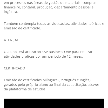
em processos nas áreas de gestão de materiais, compras,
financeiro, contábil, produção, departamento pessoal e
logística.
Também contempla todas as videoaulas, atividades teóricas e
emissão de certificado.
ATENÇÃO
O aluno terá acesso ao SAP Business One para realizar
atividades práticas por um período de 12 meses.
CERTIFICADO
Emissão de certificados bilíngues (Português e Inglês)
gerados pelo próprio aluno ao final da capacitação, através
da plataforma de estudos.