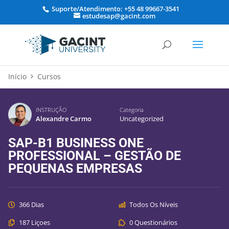
Suporte/Atendimento: +55 48 99667-3541
estudesap@gacint.com
Início
Cursos
INSTRUÇÃO
Categoria
Alexandre Carmo
Uncategorized
SAP-B1 BUSINESS ONE
PROFESSIONAL – GESTÃO DE
PEQUENAS EMPRESAS
366 Dias
Todos Os Níveis
187 Liçoes
0 Questionários