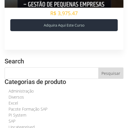
R$ 3,975.47
Adquira Aqui Este Curso
Search
Categorias de produto
Administração
Diversos
Excel
Pacote Formação SAP
PI System
SAP
Uncategorised