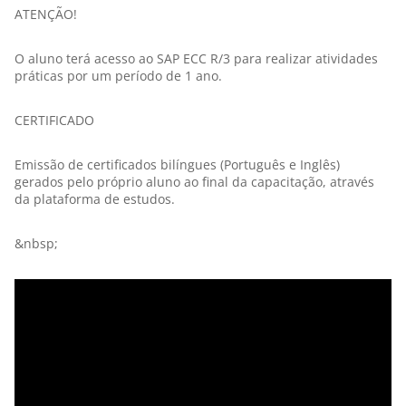
ATENÇÃO!
O aluno terá acesso ao SAP ECC R/3 para realizar atividades
práticas por um período de 1 ano.
CERTIFICADO
Emissão de certificados bilíngues (Português e Inglês)
gerados pelo próprio aluno ao final da capacitação, através
da plataforma de estudos.
&nbsp;