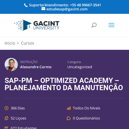
Suporte/Atendimento: +55 48 99667-3541
estudesap@gacint.com
Início
Cursos
INSTRUÇÃO
Categoria
Alexandre Carmo
Uncategorized
SAP-PM – OPTIMIZED ACADEMY –
PLANEJAMENTO DA MANUTENÇÃO
366 Dias
Todos Os Níveis
52 Liçoes
0 Questionários
672 Estudantes