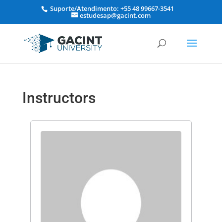
Suporte/Atendimento: +55 48 99667-3541
estudesap@gacint.com
Instructors