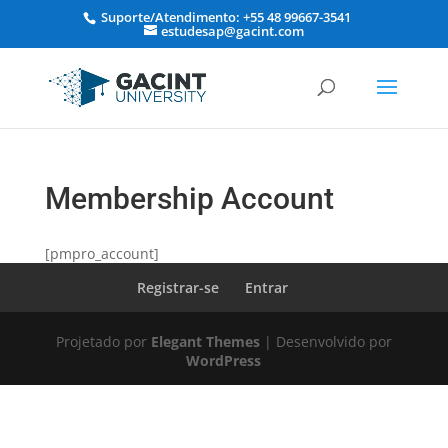
Suporte/Atendimento: +55 48 99667-3541
estudesap@gacint.com
Membership Account
[pmpro_account]
Registrar-se
Entrar
Projetado por
Elegant Themes
| Desenvolvido por
WordPress