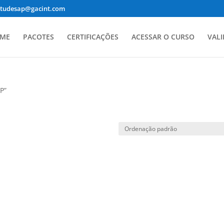
studesap@gacint.com
ME
PACOTES
CERTIFICAÇÕES
ACESSAR O CURSO
VALI
P”