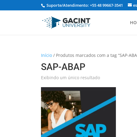
Suporte/Atendimento: +55 48 99667-3541
e
HO
Início
/ Produtos marcados com a tag “SAP-ABA
SAP-ABAP
Exibindo um único resultado