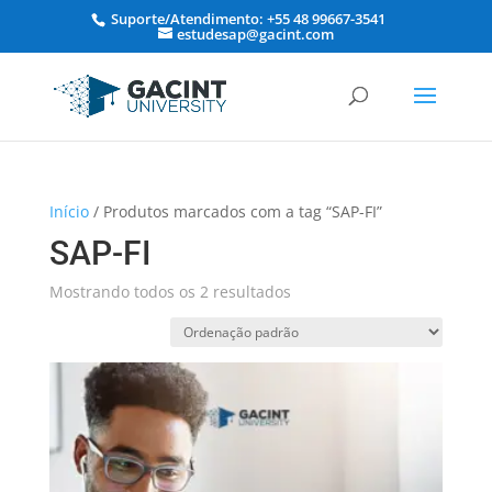
Suporte/Atendimento: +55 48 99667-3541
estudesap@gacint.com
Início
/ Produtos marcados com a tag “SAP-FI”
SAP-FI
Mostrando todos os 2 resultados