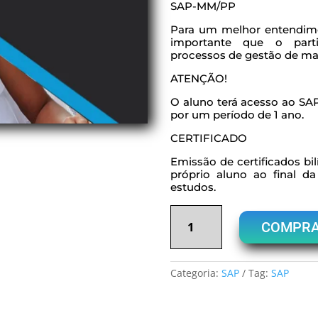
SAP-MM/PP
Para um melhor entendime
importante que o part
processos de gestão de mat
ATENÇÃO!
O aluno terá acesso ao SAP 
por um período de 1 ano.
CERTIFICADO
Emissão de certificados bi
próprio aluno ao final da
estudos.
SAP
MM
COMPR
OPTIMIZED
ACADEMY
quantidade
Categoria:
SAP
Tag:
SAP