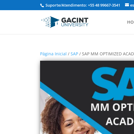
Suporte/Atendimento: +55 48 99667-3541
e
HO
Página Inicial
/
SAP
/ SAP MM OPTIMIZED ACA