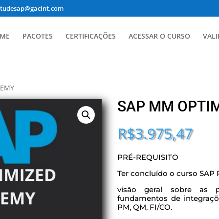
studesap@gacint.com
ME
PACOTES
CERTIFICAÇÕES
ACESSAR O CURSO
VALI
DEMY
SAP MM OPTI
R$
3.975,47
PRÉ-REQUISITO
Ter concluído o curso SA
visão geral sobre as p
fundamentos de integraçõ
PM, QM, FI/CO.