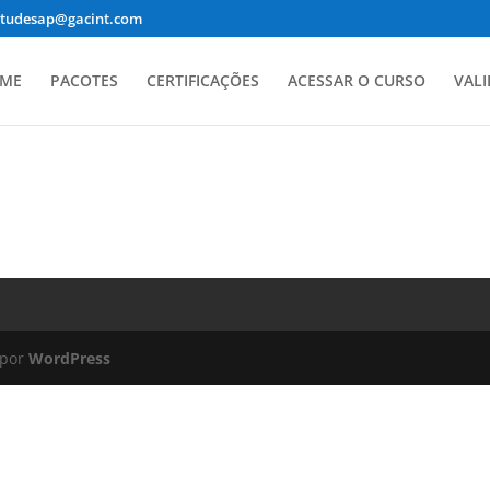
studesap@gacint.com
ME
PACOTES
CERTIFICAÇÕES
ACESSAR O CURSO
VALI
 por
WordPress