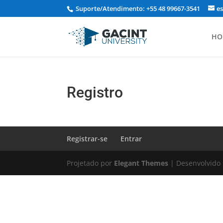
Suporte/Atendimento: +55 48 99667-3541
e
HO
Registro
Registrar-se
Entrar
Projetado por
Elegant Themes
| Desenvolvido