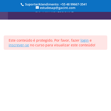
10 Minutos
Suporte/Atendimento: +55 48 99667-3541
estudesap@gacint.com
SAP-PM PROFESSIONAL
Aula 6 – Criar Ponto de Medição
15 Minutos
Aula 7 – Criar Documento de
Medição
8 Minutos
Início
Cursos
Este conteúdo é protegido. Por favor, fazer
login
e
inscrever-se
no curso para visualizar este conteúdo!
Aula 8 – Características e
Registrar-se
Entrar
Classes
16 Minutos
Projetado por
Elegant Themes
| Desenvolvido por
WordPress
Aula 9 – Nota de Manutenção
14 Minutos
Aula 10 – Abrir Ordem através
da Nota
9 Minutos
Aula 11 – Acrescentar Colunas
no Relatório