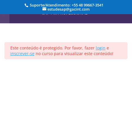
10 Minutos
Suporte/Atendimento: +55 48 99667-3541
estudesap@gacint.com
SAP-PM PROFESSIONAL
Aula 6 – Criar Ponto de Medição
15 Minutos
Aula 7 – Criar Documento de
Medição
8 Minutos
Início
Cursos
Este conteúdo é protegido. Por favor, fazer
login
e
inscrever-se
no curso para visualizar este conteúdo!
Aula 8 – Características e
Registrar-se
Entrar
Classes
16 Minutos
Projetado por
Elegant Themes
| Desenvolvido por
WordPress
Aula 9 – Nota de Manutenção
14 Minutos
Aula 10 – Abrir Ordem através
da Nota
9 Minutos
Aula 11 – Acrescentar Colunas
no Relatório