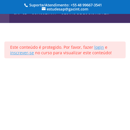
Suporte/Atendimento: +55 48 99667-3541
estudesap@gacint.com
SAP-SD – CONSULTANT – GESTÃO DE LOGÍSTICA E
VENDAS
Modulo 7 - Faturamento
7
Modulo 8 - Pricing
6
Início
Cursos
Este conteúdo é protegido. Por favor, fazer
login
e
inscrever-se
no curso para visualizar este conteúdo!
Registrar-se
Entrar
Aula 01 – Introdução ao
Gerenciamento de Preços
(Pricing)
Projetado por
Elegant Themes
| Desenvolvido por
5 Minutos
WordPress
Aula 02 – O que e Preço
3 Minutos
Aula 03 – Visão Geral do
Ambiente de Negócios
3 Minutos