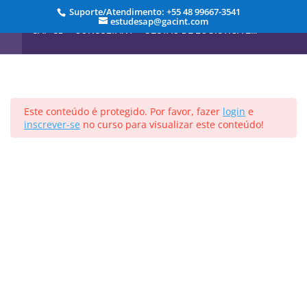
Suporte/Atendimento: +55 48 99667-3541
estudesap@gacint.com
SAP-SD – CONSULTANT – GESTÃO DE LOGÍSTICA E
VENDAS
Modulo 7 - Faturamento
7
Modulo 8 - Pricing
6
Início
Cursos
Este conteúdo é protegido. Por favor, fazer
login
e
inscrever-se
no curso para visualizar este conteúdo!
Registrar-se
Entrar
Aula 01 – Introdução ao
Gerenciamento de Preços
(Pricing)
Projetado por
Elegant Themes
| Desenvolvido por
5 Minutos
WordPress
Aula 02 – O que e Preço
3 Minutos
Aula 03 – Visão Geral do
Ambiente de Negócios
3 Minutos