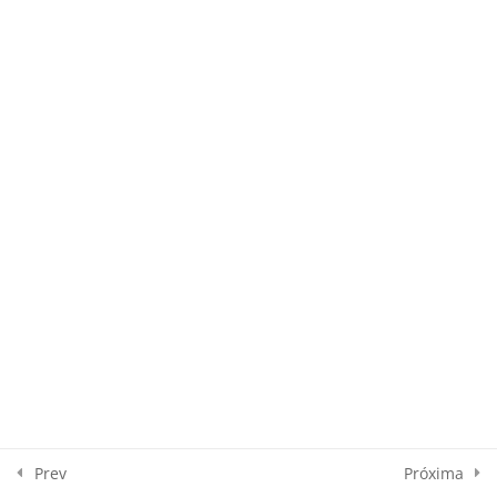
4.12 Viés de Disponibilidade
5 Minutos
4.13 Escalada Irracional
5 Minutos
Táticas
10
Estruturando o Diálogo
10
Fechamento
9
Palavras Finais
1
Prev
Próxima