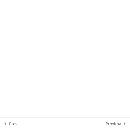
Psicologia da Negociação
14
Táticas
10
Estruturando o Diálogo
10
Fechamento
9
Palavras Finais
1
Certificado
1
Prev
Próxima