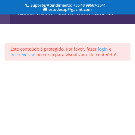
3 Minutos
Suporte/Atendimento: +55 48 99667-3541
estudesap@gacint.com
NEGOCIAÇÃO 360º, MAIS VISÃO, MAIS RESULTADO
1.2.6 Matriz
Valor/Relacionamento
3 Minutos
1.3 Tipos de Negociação
Início
Cursos
5 Minutos
Este conteúdo é protegido. Por favor, fazer
login
e
inscrever-se
no curso para visualizar este conteúdo!
Registrar-se
Entrar
1.4 Critérios de Escolha
6 Minutos
Projetado por
Elegant Themes
| Desenvolvido por
1.5 Case 01
WordPress
6 Minutos
Buscando Alternativas
11
Negociação e Poder
11