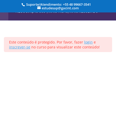
Suporte/Atendimento: +55 48 99667-3541
estudesap@gacint.com
6.0 Estruturando o Diálogo
NEGOCIAÇÃO 360º, MAIS VISÃO, MAIS RESULTADO
2 Minutos
6.1 Entendendo a Comunicação
5 Minutos
Início
Cursos
Este conteúdo é protegido. Por favor, fazer
login
e
6.2 A Maldição do
inscrever-se
no curso para visualizar este conteúdo!
Conhecimento
Registrar-se
Entrar
4 Minutos
Projetado por
Elegant Themes
| Desenvolvido por
6.3 Forma e Conteúdo
WordPress
4 Minutos
6.4 Empatia
4 Minutos
6.5 O Benefício da Dúvida
11 Minutos
6.6 Segurança